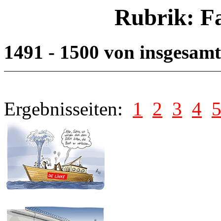
Rubrik: F
1491 - 1500 von insgesam
Ergebnisseiten:
1
2
3
4