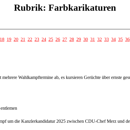
Rubrik: Farbkarikaturen
18
19
20
21
22
23
24
25
26
27
28
29
30
31
32
33
34
35
36
t mehrere Wahlkampftermine ab, es kursieren Gerüchte über ernste ges
Gentlemen
kampf um die Kanzlerkandidatur 2025 zwischen CDU-Chef Merz und den