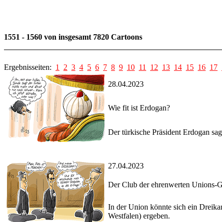
1551 - 1560 von insgesamt 7820 Cartoons
Ergebnisseiten:
1
2
3
4
5
6
7
8
9
10
11
12
13
14
15
16
17
28.04.2023
Wie fit ist Erdogan?
Der türkische Präsident Erdogan sag
27.04.2023
Der Club der ehrenwerten Unions-
In der Union könnte sich ein Drei
Westfalen) ergeben.