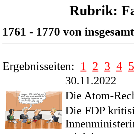
Rubrik: F
1761 - 1770 von insgesam
Ergebnisseiten:
1
2
3
4
30.11.2022
Die Atom-Rech
Die FDP kritis
Innenministeri