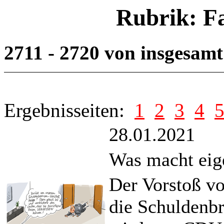
Rubrik: F
2711 - 2720 von insgesam
Ergebnisseiten:
1
2
3
4
28.01.2021
Was macht eige
Der Vorstoß v
die Schuldenbr