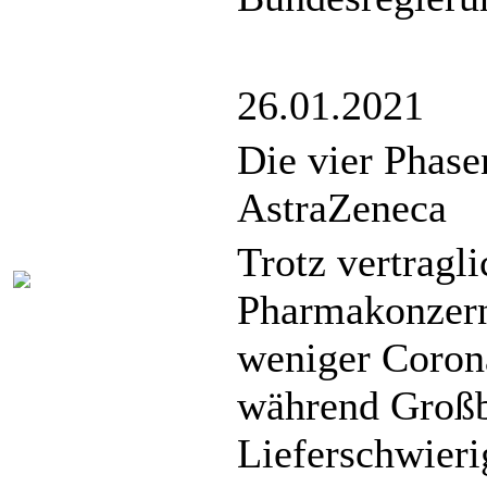
26.01.2021
Die vier Phase
AstraZeneca
Trotz vertragl
Pharmakonzern
weniger Corona
während Großb
Lieferschwierig