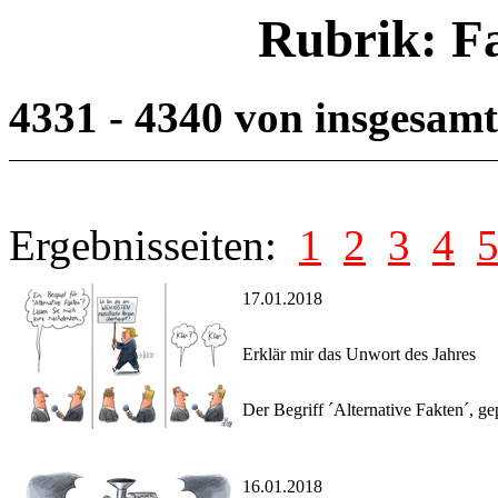
Rubrik: F
4331 - 4340 von insgesam
Ergebnisseiten:
1
2
3
4
17.01.2018
Erklär mir das Unwort des Jahres
Der Begriff ´Alternative Fakten´, 
16.01.2018