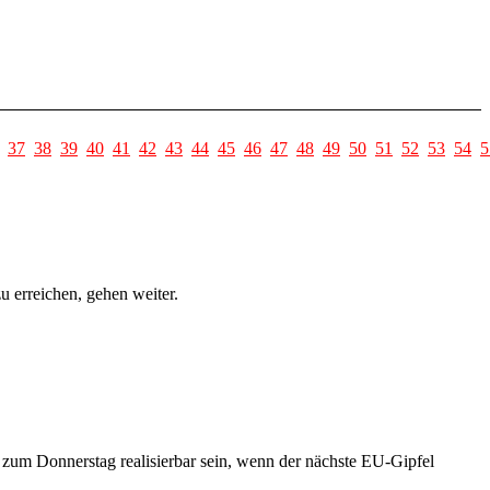
37
38
39
40
41
42
43
44
45
46
47
48
49
50
51
52
53
54
5
 erreichen, gehen weiter.
 zum Donnerstag realisierbar sein, wenn der nächste EU-Gipfel