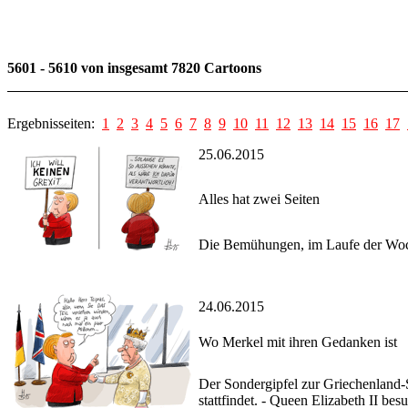
5601 - 5610 von insgesamt 7820 Cartoons
Ergebnisseiten:
1
2
3
4
5
6
7
8
9
10
11
12
13
14
15
16
17
25.06.2015
Alles hat zwei Seiten
Die Bemühungen, im Laufe der Woche
24.06.2015
Wo Merkel mit ihren Gedanken ist
Der Sondergipfel zur Griechenland-S
stattfindet. - Queen Elizabeth II be