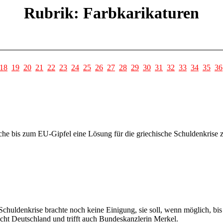
Rubrik: Farbkarikaturen
18
19
20
21
22
23
24
25
26
27
28
29
30
31
32
33
34
35
36
 bis zum EU-Gipfel eine Lösung für die griechische Schuldenkrise zu
chuldenkrise brachte noch keine Einigung, sie soll, wenn möglich, bis
sucht Deutschland und trifft auch Bundeskanzlerin Merkel.