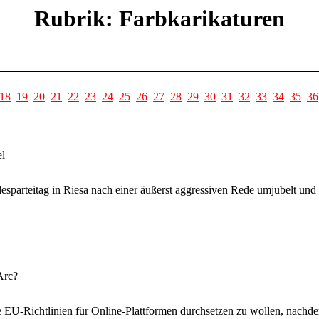
Rubrik: Farbkarikaturen
18
19
20
21
22
23
24
25
26
27
28
29
30
31
32
33
34
35
36
el
parteitag in Riesa nach einer äußerst aggressiven Rede umjubelt und 
Arc?
EU-Richtlinien für Online-Plattformen durchsetzen zu wollen, nachd