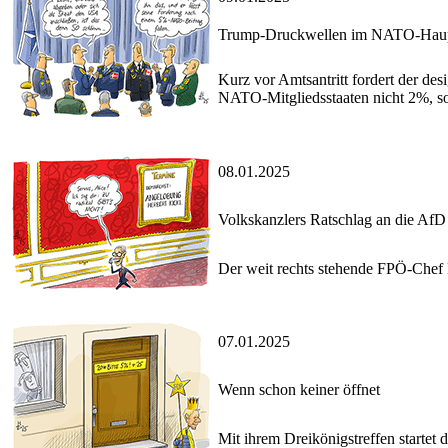
Trump-Druckwellen im NATO-Haupt
Kurz vor Amtsantritt fordert der de
NATO-Mitgliedsstaaten nicht 2%, son
08.01.2025
Volkskanzlers Ratschlag an die AfD
Der weit rechts stehende FPÖ-Chef 
07.01.2025
Wenn schon keiner öffnet
Mit ihrem Dreikönigstreffen startet