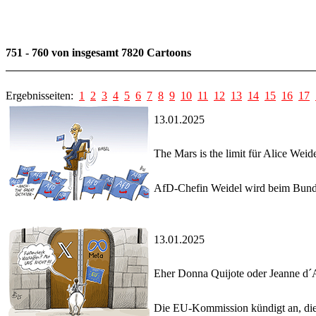
751 - 760 von insgesamt 7820 Cartoons
Ergebnisseiten:
1
2
3
4
5
6
7
8
9
10
11
12
13
14
15
16
17
13.01.2025
The Mars is the limit für Alice Weid
AfD-Chefin Weidel wird beim Bundes
13.01.2025
Eher Donna Quijote oder Jeanne d´
Die EU-Kommission kündigt an, die 