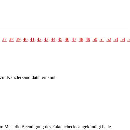
37
38
39
40
41
42
43
44
45
46
47
48
49
50
51
52
53
54
5
zur Kanzlerkandidatin ernannt.
em Meta die Beendigung des Faktenchecks angekündigt hatte.