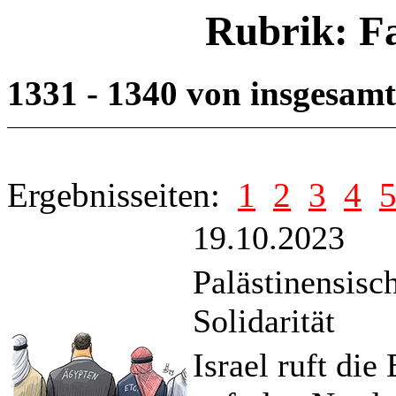
Rubrik: F
1331 - 1340 von insgesam
Ergebnisseiten:
1
2
3
4
19.10.2023
Palästinensisc
Solidarität
Israel ruft di