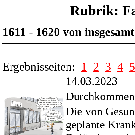
Rubrik: F
1611 - 1620 von insgesam
Ergebnisseiten:
1
2
3
4
14.03.2023
Durchkommen i
Die von Gesun
geplante Krank