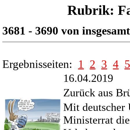
Rubrik: F
3681 - 3690 von insgesam
Ergebnisseiten:
1
2
3
4
16.04.2019
Zurück aus Br
Mit deutscher 
Ministerrat di