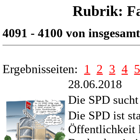
Rubrik: F
4091 - 4100 von insgesam
Ergebnisseiten:
1
2
3
4
28.06.2018
Die SPD sucht 
Die SPD ist st
Öffentlichkei