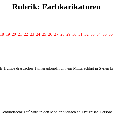
Rubrik: Farbkarikaturen
18
19
20
21
22
23
24
25
26
27
28
29
30
31
32
33
34
35
36
 Trumps drastischer Twitterankündigung ein Militärschlag in Syrien k
Achtundsechziger` wird in den Medien vielfach an Ereignisse, Persone