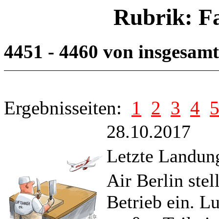
Rubrik: F
4451 - 4460 von insgesam
Ergebnisseiten:
1
2
3
4
28.10.2017
Letzte Landun
Air Berlin ste
Betrieb ein. Lu