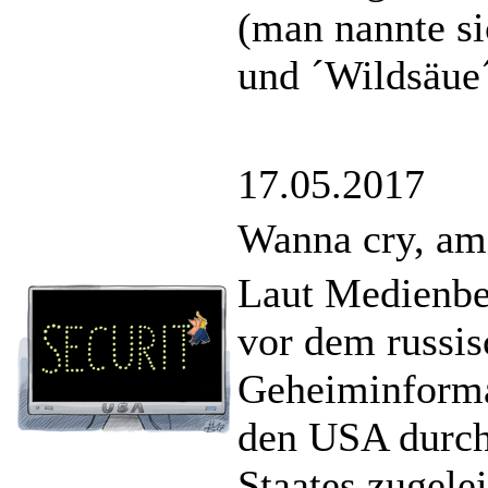
(man nannte si
und ´Wildsäue´
17.05.2017
Wanna cry, am
Laut Medienbe
vor dem russi
Geheiminformat
den USA durch 
Staates zugele