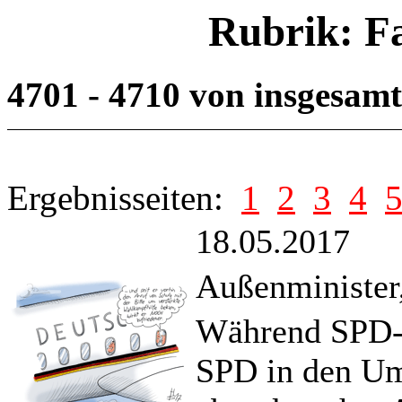
Rubrik: F
4701 - 4710 von insgesam
Ergebnisseiten:
1
2
3
4
18.05.2017
Außenminister,
Während SPD-S
SPD in den Um