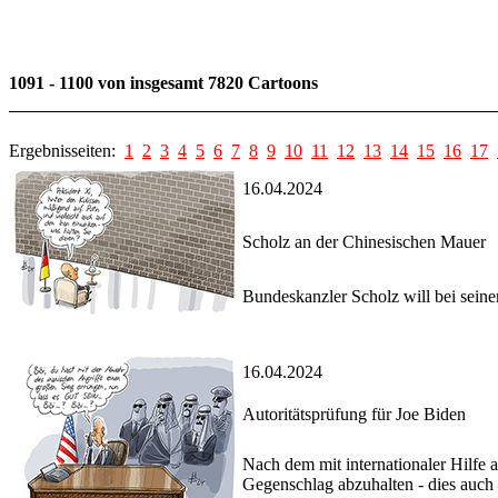
1091 - 1100 von insgesamt 7820 Cartoons
Ergebnisseiten:
1
2
3
4
5
6
7
8
9
10
11
12
13
14
15
16
17
16.04.2024
Scholz an der Chinesischen Mauer
Bundeskanzler Scholz will bei sein
16.04.2024
Autoritätsprüfung für Joe Biden
Nach dem mit internationaler Hilfe 
Gegenschlag abzuhalten - dies auch