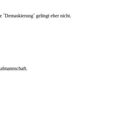
 ´Demaskierung´ gelingt eher nicht.
nalmannschaft.