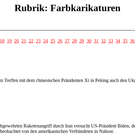
Rubrik: Farbkarikaturen
18
19
20
21
22
23
24
25
26
27
28
29
30
31
32
33
34
35
36
em Treffen mit dem chinesischen Präsidenten Xi in Peking auch den Uk
abgewehrten Raketenangriff durch Iran versucht US-Präsident Biden, d
 beobachtet von den amerikanischen Verbündeten in Nahost.