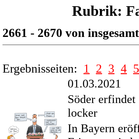
Rubrik: F
2661 - 2670 von insgesam
Ergebnisseiten:
1
2
3
4
01.03.2021
Söder erfindet
locker
In Bayern eröf