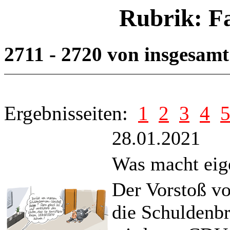
Rubrik: F
2711 - 2720 von insgesam
Ergebnisseiten:
1
2
3
4
28.01.2021
Was macht eige
Der Vorstoß v
die Schuldenbr