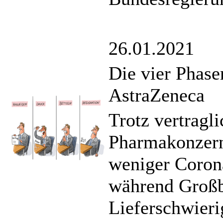
26.01.2021
Die vier Phase
AstraZeneca
Trotz vertragl
Pharmakonzern
weniger Corona
während Großb
Lieferschwierig