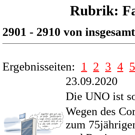
Rubrik: F
2901 - 2910 von insgesam
Ergebnisseiten:
1
2
3
4
23.09.2020
Die UNO ist so
Wegen des Coro
zum 75jährigen