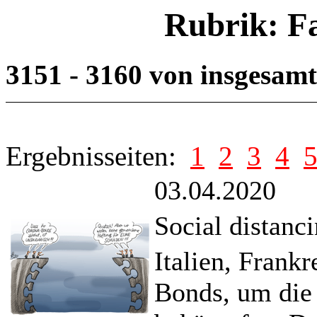
Rubrik: F
3151 - 3160 von insgesam
Ergebnisseiten:
1
2
3
4
03.04.2020
Social distanc
Italien, Frank
Bonds, um die