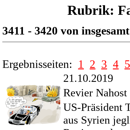
Rubrik: F
3411 - 3420 von insgesam
Ergebnisseiten:
1
2
3
4
21.10.2019
Revier Nahost
US-Präsident 
aus Syrien jegl