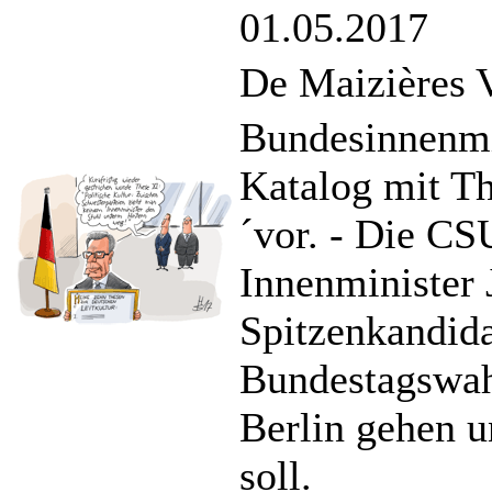
01.05.2017
De Maizières 
Bundesinnenmin
Katalog mit Th
´vor. - Die CS
Innenminister
Spitzenkandida
Bundestagswah
Berlin gehen 
soll.