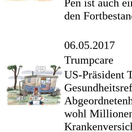
Pen ist auch e
den Fortbestan
06.05.2017
Trumpcare
US-Präsident T
Gesundheitsre
Abgeordnetenh
wohl Millione
Krankenversic