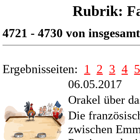
Rubrik: F
4721 - 4730 von insgesam
Ergebnisseiten:
1
2
3
4
06.05.2017
Orakel über da
Die französisc
zwischen Emm