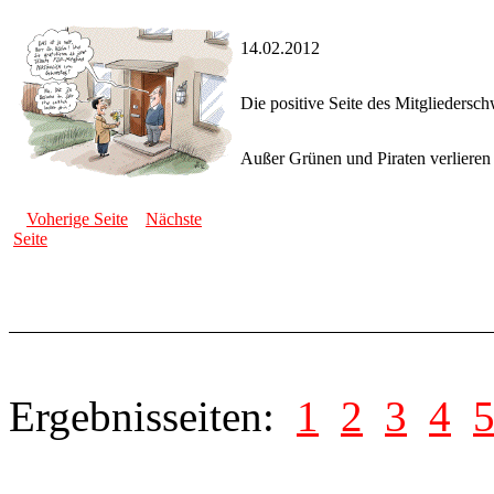
14.02.2012
Die positive Seite des Mitgliedersc
Außer Grünen und Piraten verlieren 
Voherige Seite
Nächste
Seite
Ergebnisseiten:
1
2
3
4