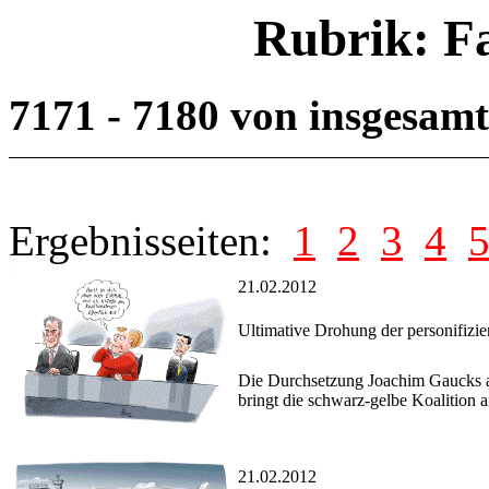
Rubrik: F
7171 - 7180 von insgesam
Ergebnisseiten:
1
2
3
4
21.02.2012
Ultimative Drohung der personifiz
Die Durchsetzung Joachim Gaucks a
bringt die schwarz-gelbe Koalition 
21.02.2012