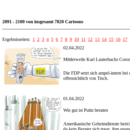
2091 - 2100 von insgesamt 7820 Cartoons
Ergebnisseiten:
1
2
3
4
5
6
7
8
9
10
11
12
13
14
15
16
17
02.04.2022
Mittlerweile Karl Lauterbachs Cor
Die FDP setzt sich ampel-intern bei
offensichtlich von Tisch.
01.04.2022
Wie gut ist Putin beraten
Amerikanische Geheimdienste berichte
da kein Berater sich traue, ihm una