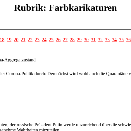
Rubrik: Farbkarikaturen
18
19
20
21
22
23
24
25
26
27
28
29
30
31
32
33
34
35
36
ona-Aggregatzustand
 der Corona-Politik durch: Demnächst wird wohl auch die Quarantäne ver
n, der russische Präsident Putin werde unzureichend über die schwierig
ngenehme Wahrheiten mitzuteilen.