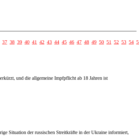
37
38
39
40
41
42
43
44
45
46
47
48
49
50
51
52
53
54
5
kürzt, und die allgemeine Impfpflicht ab 18 Jahren ist
e Situation der russischen Streitkräfte in der Ukraine informiert,