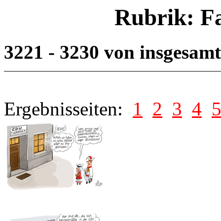
Rubrik: F
3221 - 3230 von insgesam
Ergebnisseiten:
1
2
3
4