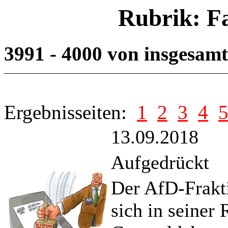
Rubrik: F
3991 - 4000 von insgesam
Ergebnisseiten:
1
2
3
4
13.09.2018
Aufgedrückt
Der AfD-Frakt
sich in seiner