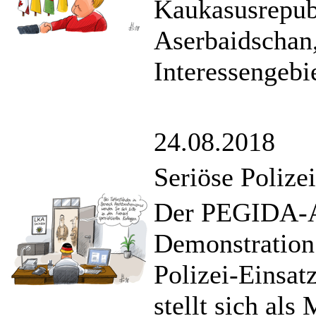
Kaukasusrepub
Aserbaidschan,
Interessengebie
24.08.2018
Seriöse Polize
Der PEGIDA-An
Demonstration 
Polizei-Einsat
stellt sich al