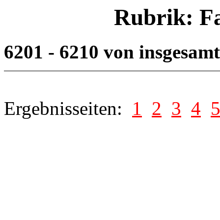
Rubrik: F
6201 - 6210 von insgesam
Ergebnisseiten:
1
2
3
4