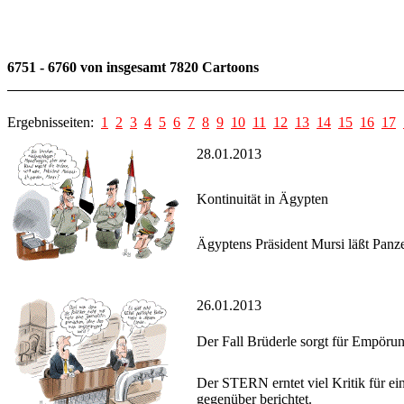
6751 - 6760 von insgesamt 7820 Cartoons
Ergebnisseiten:
1
2
3
4
5
6
7
8
9
10
11
12
13
14
15
16
17
28.01.2013
Kontinuität in Ägypten
Ägyptens Präsident Mursi läßt Panz
26.01.2013
Der Fall Brüderle sorgt für Empöru
Der STERN erntet viel Kritik für ei
gegenüber berichtet.