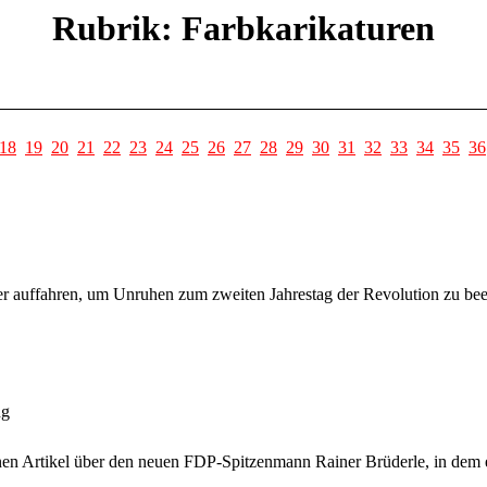
Rubrik: Farbkarikaturen
18
19
20
21
22
23
24
25
26
27
28
29
30
31
32
33
34
35
36
er auffahren, um Unruhen zum zweiten Jahrestag der Revolution zu be
ng
nen Artikel über den neuen FDP-Spitzenmann Rainer Brüderle, in dem e