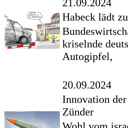
21.09.2024
Habeck lädt z
Bundeswirtscha
kriselnde deut
Autogipfel,
20.09.2024
Innovation de
Zünder
Wohl vom isra