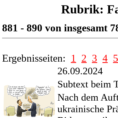
Rubrik: F
881 - 890 von insgesamt 
Ergebnisseiten:
1
2
3
4
26.09.2024
Subtext beim 
Nach dem Auftr
ukrainische Pr