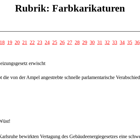
Rubrik: Farbkarikaturen
18
19
20
21
22
23
24
25
26
27
28
29
30
31
32
33
34
35
36
eizungsgesetz erwischt
pt die von der Ampel angestrebte schnelle parlamentarische Verabsch
Wüst!
Karlsruhe bewirkten Vertagung des Gebäudeenergiegesetzes eine schw