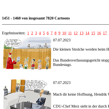
1451 - 1460 von insgesamt 7820 Cartoons
Ergebnisseiten:
1
2
3
4
5
6
7
8
9
10
11
12
13
14
15
16
17
07.07.2023
Die kleinen Strolche werden beim H
Das Bundesverfassungsgericht stop
Bundestags.
07.07.2023
Mach dir keine Hoffnung, Hendrik 
CDU-Chef Merz sieht in der durch 