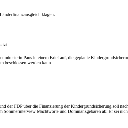
 Länderfinanzausgleich klagen.
tzt...
nministerin Paus in einem Brief auf, die geplante Kindergrundsicherung
am beschlossen werden kann.
und der FDP über die Finanzierung der Kindergrundsicherung soll na
r im Sommerinterview Machtworte und Dominanzgebaren ab: Er sei nic