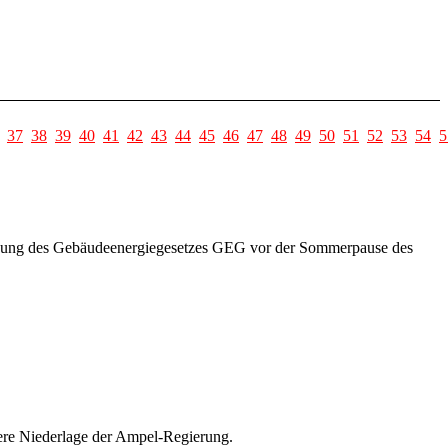
37
38
39
40
41
42
43
44
45
46
47
48
49
50
51
52
53
54
5
iedung des Gebäudeenergiegesetzes GEG vor der Sommerpause des
ere Niederlage der Ampel-Regierung.