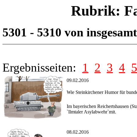
Rubrik: F
5301 - 5310 von insgesam
Ergebnisseiten:
1
2
3
4
09.02.2016
Wie Steinkirchener Humor für bund
Im bayerischen Reichertshausen (Sta
`Ilmtaler Asylabwehr`mit.
08.02.2016