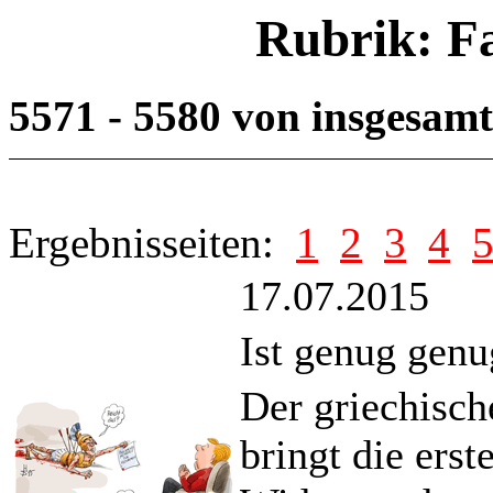
Rubrik: F
5571 - 5580 von insgesam
Ergebnisseiten:
1
2
3
4
17.07.2015
Ist genug genu
Der griechisch
bringt die ers