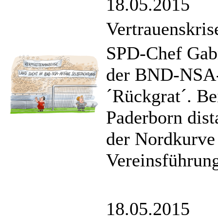
18.05.2015
Vertrauenskris
SPD-Chef Gabri
der BND-NSA-A
´Rückgrat´. B
Paderborn dist
der Nordkurve
Vereinsführung
18.05.2015