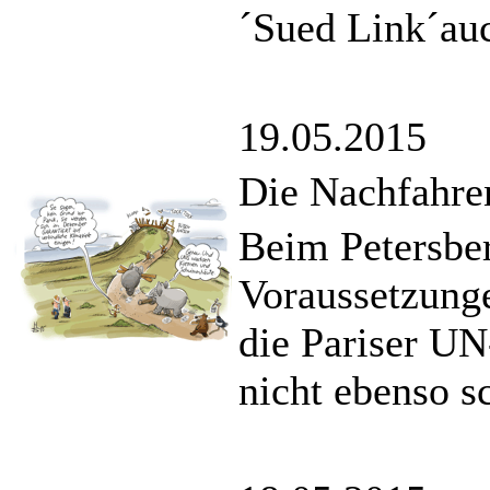
´Sued Link´auc
19.05.2015
Die Nachfahre
Beim Petersber
Voraussetzunge
die Pariser U
nicht ebenso s