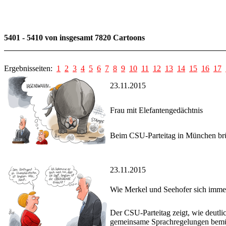
5401 - 5410 von insgesamt 7820 Cartoons
Ergebnisseiten:
1
2
3
4
5
6
7
8
9
10
11
12
13
14
15
16
17
23.11.2015
Frau mit Elefantengedächtnis
Beim CSU-Parteitag in München brüs
23.11.2015
Wie Merkel und Seehofer sich imme
Der CSU-Parteitag zeigt, wie deutl
gemeinsame Sprachregelungen bemü