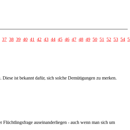
37
38
39
40
41
42
43
44
45
46
47
48
49
50
51
52
53
54
5
Diese ist bekannt dafür, sich solche Demütigungen zu merken.
er Flüchtlingsfrage auseinanderliegen - auch wenn man sich um