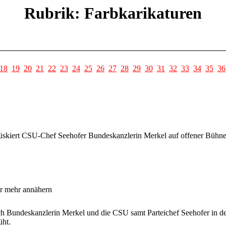
Rubrik: Farbkarikaturen
18
19
20
21
22
23
24
25
26
27
28
29
30
31
32
33
34
35
36
kiert CSU-Chef Seehofer Bundeskanzlerin Merkel auf offener Bühne. 
r mehr annähern
ich Bundeskanzlerin Merkel und die CSU samt Parteichef Seehofer in d
ht.