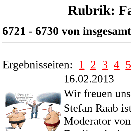
Rubrik: F
6721 - 6730 von insgesam
Ergebnisseiten:
1
2
3
4
16.02.2013
Wir freuen uns
Stefan Raab is
Moderator von