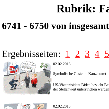
Rubrik: F
6741 - 6750 von insgesam
Ergebnisseiten:
1
2
3
4
02.02.2013
Symbolische Geste im Kanzleramt
US-Vizepräsident Biden besucht Ber
der Stellenwert unterstrichen werde
02.02.2013