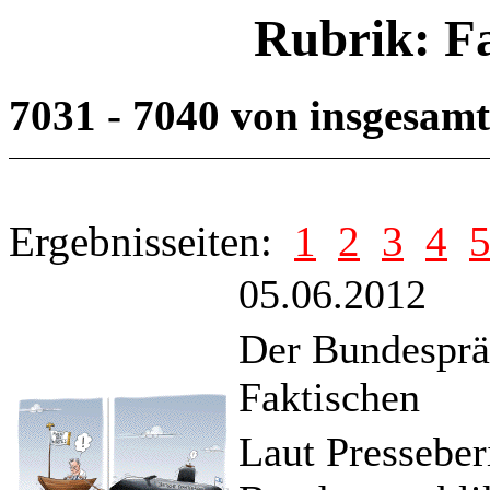
Rubrik: F
7031 - 7040 von insgesam
Ergebnisseiten:
1
2
3
4
05.06.2012
Der Bundesprä
Faktischen
Laut Presseberi