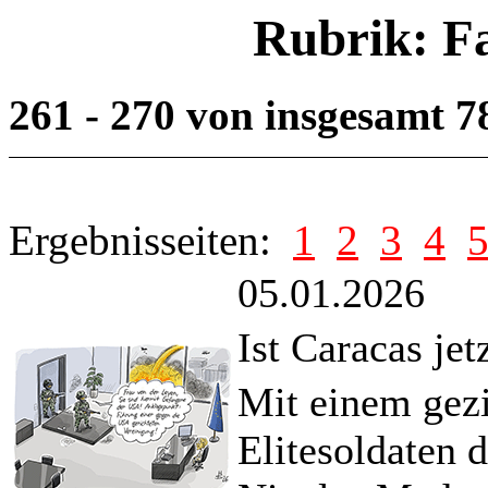
Rubrik: F
261 - 270 von insgesamt 
Ergebnisseiten:
1
2
3
4
05.01.2026
Ist Caracas jet
Mit einem gez
Elitesoldaten 