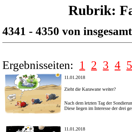
Rubrik: F
4341 - 4350 von insgesam
Ergebnisseiten:
1
2
3
4
11.01.2018
Zieht die Karawane weiter?
Nach dem letzten Tag der Sondierun
Diese liegen im Interesse der drei g
11.01.2018