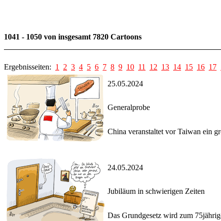
1041 - 1050 von insgesamt 7820 Cartoons
Ergebnisseiten:
1
2
3
4
5
6
7
8
9
10
11
12
13
14
15
16
17
25.05.2024
Generalprobe
China veranstaltet vor Taiwan ein 
24.05.2024
Jubiläum in schwierigen Zeiten
Das Grundgesetz wird zum 75jährige