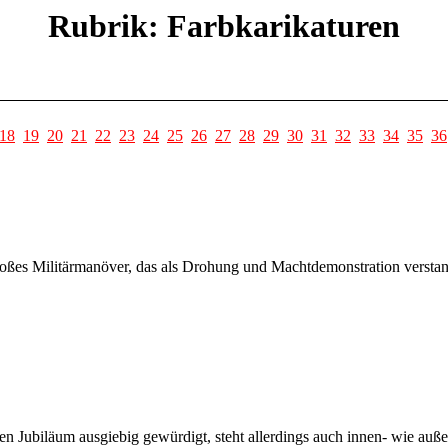
Rubrik: Farbkarikaturen
18
19
20
21
22
23
24
25
26
27
28
29
30
31
32
33
34
35
36
großes Militärmanöver, das als Drohung und Machtdemonstration versta
n Jubiläum ausgiebig gewürdigt, steht allerdings auch innen- wie auße