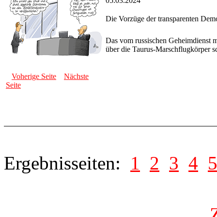
05.03.2024
Die Vorzüge der transparenten Demo
Das vom russischen Geheimdienst mi
über die Taurus-Marschflugkörper s
Voherige Seite
Nächste
Seite
Ergebnisseiten:
1
2
3
4