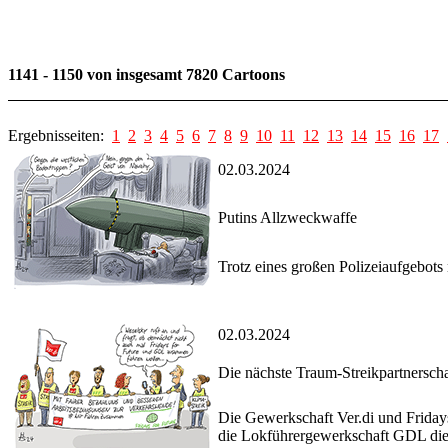
1141 - 1150 von insgesamt 7820 Cartoons
Ergebnisseiten:
1
2
3
4
5
6
7
8
9
10
11
12
13
14
15
16
17
02.03.2024
Putins Allzweckwaffe
Trotz eines großen Polizeiaufgebot
02.03.2024
Die nächste Traum-Streikpartnerscha
Die Gewerkschaft Ver.di und Fridays
die Lokführergewerkschaft GDL die