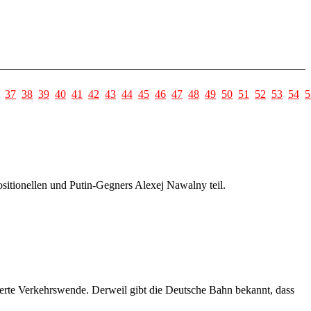
37
38
39
40
41
42
43
44
45
46
47
48
49
50
51
52
53
54
5
itionellen und Putin-Gegners Alexej Nawalny teil.
zierte Verkehrswende. Derweil gibt die Deutsche Bahn bekannt, dass