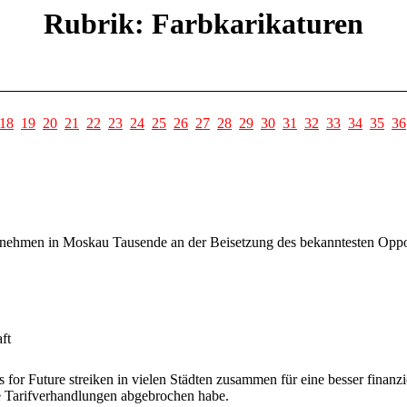
Rubrik: Farbkarikaturen
18
19
20
21
22
23
24
25
26
27
28
29
30
31
32
33
34
35
36
s nehmen in Moskau Tausende an der Beisetzung des bekanntesten Oppos
ft
 for Future streiken in vielen Städten zusammen für eine besser finan
 Tarifverhandlungen abgebrochen habe.