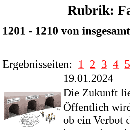
Rubrik: F
1201 - 1210 von insgesam
Ergebnisseiten:
1
2
3
4
19.01.2024
Die Zukunft li
Öffentlich wird
ob ein Verbot 