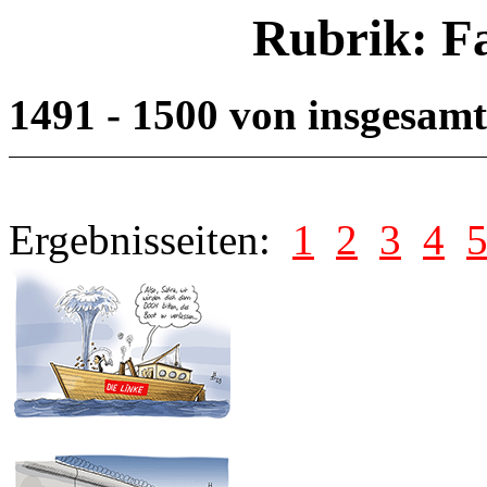
Rubrik: F
1491 - 1500 von insgesam
Ergebnisseiten:
1
2
3
4