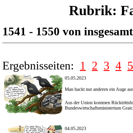
Rubrik: F
1541 - 1550 von insgesam
Ergebnisseiten:
1
2
3
4
05.05.2023
Man hackt nur anderen ein Auge au
Aus der Union kommen Rücktrittsfor
Bundeswirtschaftsministerium Graic
04.05.2023