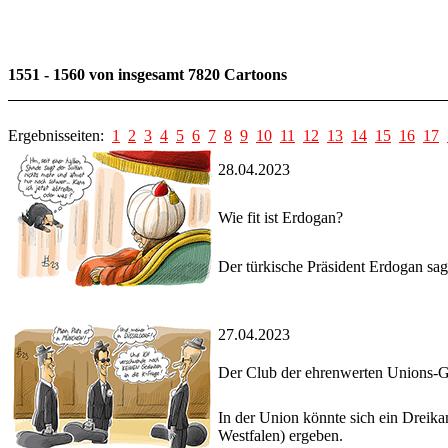
1551 - 1560 von insgesamt 7820 Cartoons
Ergebnisseiten:
1
2
3
4
5
6
7
8
9
10
11
12
13
14
15
16
17
28.04.2023
Wie fit ist Erdogan?
Der türkische Präsident Erdogan sag
27.04.2023
Der Club der ehrenwerten Unions-
In der Union könnte sich ein Drei
Westfalen) ergeben.