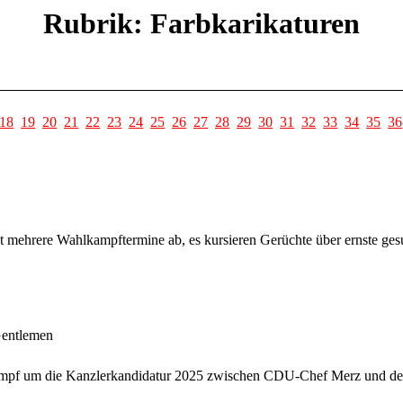
Rubrik: Farbkarikaturen
18
19
20
21
22
23
24
25
26
27
28
29
30
31
32
33
34
35
36
t mehrere Wahlkampftermine ab, es kursieren Gerüchte über ernste ges
Gentlemen
kampf um die Kanzlerkandidatur 2025 zwischen CDU-Chef Merz und den