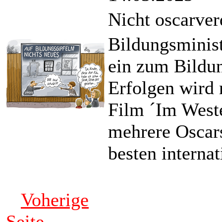
Nicht oscarver
Bildungsminist
ein zum Bildun
Erfolgen wird 
Film ´Im West
mehrere Oscars
besten interna
Voherige
Seite