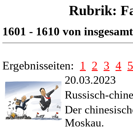
Rubrik: F
1601 - 1610 von insgesam
Ergebnisseiten:
1
2
3
4
20.03.2023
Russisch-chine
Der chinesisch
Moskau.