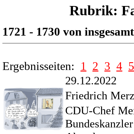
Rubrik: F
1721 - 1730 von insgesam
Ergebnisseiten:
1
2
3
4
29.12.2022
Friedrich Mer
CDU-Chef Merz 
Bundeskanzler