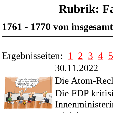
Rubrik: F
1761 - 1770 von insgesam
Ergebnisseiten:
1
2
3
4
30.11.2022
Die Atom-Rech
Die FDP kritis
Innenministeri