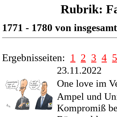
Rubrik: F
1771 - 1780 von insgesam
Ergebnisseiten:
1
2
3
4
23.11.2022
One love im V
Ampel und Unio
Kompromiß bei