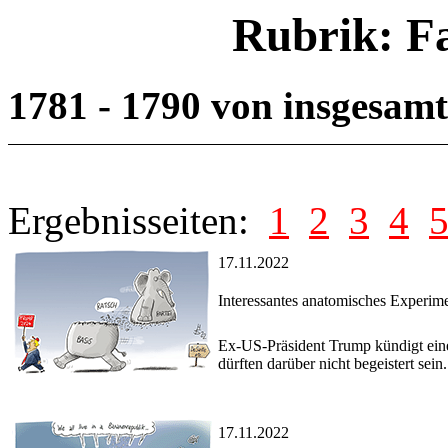
Rubrik: F
1781 - 1790 von insgesam
Ergebnisseiten:
1
2
3
4
17.11.2022
Interessantes anatomisches Experim
Ex-US-Präsident Trump kündigt eine 
dürften darüber nicht begeistert sein.
17.11.2022